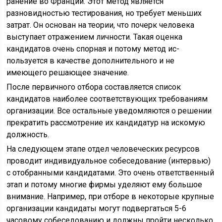
ранение во Франции. Этот метод является
разновидностью тестирования, но требует меньших
затрат. Он основан на те­ории, что почерк человека
выступает отражением личности. Такая оценка
кандидатов очень спорная и потому метод ис­
пользуется в качестве дополнительного и не
имеющего ре­шающее значение.
После первичного отбора составляется список
кандидатов наиболее соответствующих требованиям
организации. Все ос­тальные уведомляются о решении
прекратить рассмотрение их кандидатур на искомую
должность.
На следующем этапе отдел человеческих ресурсов
прово­дит индивидуальное собеседование (интервью)
с отобранны­ми кандидатами. Это очень ответственный
этап и потому мно­гие фирмы уделяют ему большое
внимание. Например, при отборе в некоторые крупные
организации кандидаты могут подвергаться 5-6
часовому собеседованию и долж­ны пройти несколько