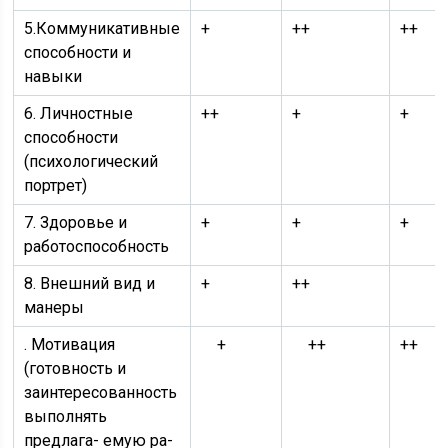
5.Коммуникативные
+
++
++
способности и
навыки
6. Личностные
++
+
+
способности
(психологический
портрет)
7. Здоровье и
+
+
+
работоспо­собность
8. Внешний вид и
+
++
манеры
. Мотивация
+
++
++
(готовность и
заинтересованность
выполнять
предлага- емую ра­