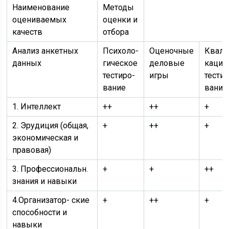
Наименование
Методы
оцениваемых
оценки и
качеств
отбора
Анализ анкетных
Психоло­
Оценочные
Квали
данных
гическое
деловые
кацио
тестиро­
игры
тестир
вание
вание
1. Интеллект
++
++
+
2. Эрудиция (общая,
+
++
+
экономическая и
правовая)
3. Профессиональн.
+
+
++
знания и навыки
4.Организатор- ские
+
++
+
способности и
навыки