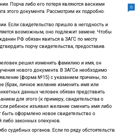
нии. Порча либо его потеря являются вескими
0
та этого документа. Рассмотрим их подробно:
ии. Если свидетельство пришло в негодность и
вляется возможным, оно подлежит замене. Чтобы
жданин РФ обязан явиться в ЗАГС по месту
дтвердить порчу свидетельства, предоставив
человек решил изменить фамилию и имя, он
учения нового документа. В ЗАГСе необходимо
явление (форма №15) с указанием причины, по
 (брак, личное желание изменить имя или
анкетных данных человек обязан представить
нием для этого (к примеру, свидетельства о
 Если ребенок изъявил желание сменить имя либо
т быть оформлено новое свидетельство о
й либо законных опекунов.
о судебных органов. Если по ряду обстоятельств