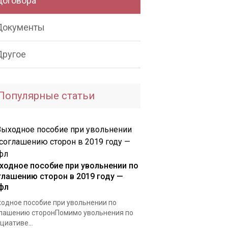
Договора
Документы
Другое
Популярные статьи
ходное пособие при увольнении по
глашению сторон в 2019 году —
фл
одное пособие при увольнении по
лашению сторонПомимо увольнения по
циативе...