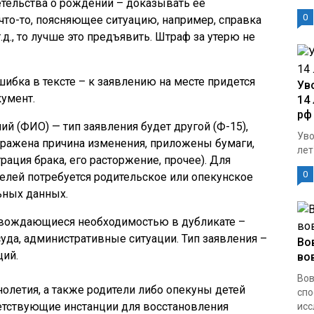
тельства о рождении – доказывать ее
0
 что-то, поясняющее ситуацию, например, справка
д., то лучше это предъявить. Штраф за утерю не
шибка в тексте – к заявлению на месте придется
Ув
умент.
14 
рф
й (ФИО) — тип заявления будет другой (Ф-15),
Уво
тражена причина изменения, приложены бумаги,
лет
ация брака, его расторжение, прочее). Для
0
елей потребуется родительское или опекунское
ьных данных.
овождающиеся необходимостью в дубликате –
да, административные ситуации. Тип заявления –
Во
щий.
во
Вов
летия, а также родители либо опекуны детей
сп
етствующие инстанции для восстановления
исс