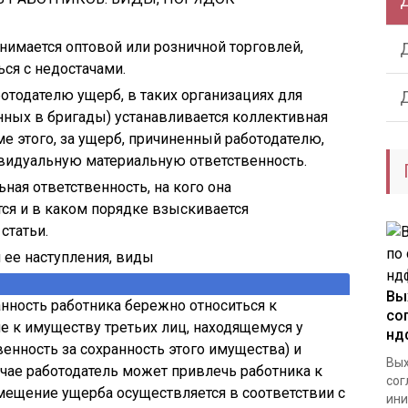
анимается оптовой или розничной торговлей,
ся с недостачами.
тодателю ущерб, в таких организациях для
нных в бригады) устанавливается коллективная
е этого, за ущерб, причиненный работодателю,
ивидуальную материальную ответственность.
ьная ответственность, на кого она
тся и в каком порядке взыскивается
статьи.
 ее наступления, виды
Вы
анность работника бережно относиться к
со
ле к имуществу третьих лиц, находящемуся у
нд
венность за сохранность этого имущества) и
Вых
учае работодатель может привлечь работника к
сог
мещение ущерба осуществляется в соответствии с
ини