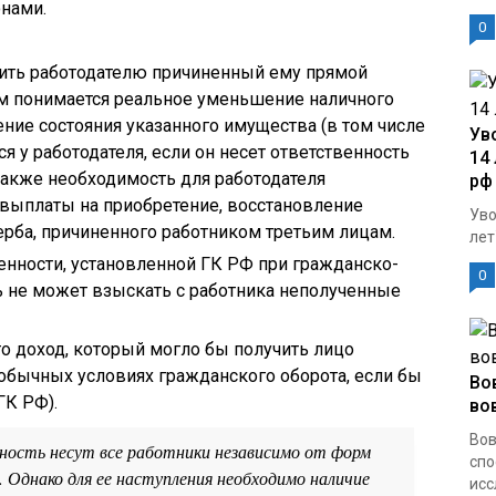
нами.
0
тить работодателю причиненный ему прямой
м понимается реальное уменьшение наличного
ние состояния указанного имущества (в том числе
Ув
я у работодателя, если он несет ответственность
14 
 также необходимость для работодателя
рф
 выплаты на приобретение, восстановление
Уво
рба, причиненного работником третьим лицам.
лет
венности, установленной ГК РФ при гражданско-
0
ь не может взыскать с работника неполученные
о доход, который могло бы получить лицо
обычных условиях гражданского оборота, если бы
Во
ГК РФ).
во
Вов
ость несут все работники независимо от форм
сп
 Однако для ее наступления необходимо наличие
исс