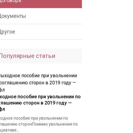
Договора
Документы
Другое
Популярные статьи
ходное пособие при увольнении по
глашению сторон в 2019 году —
фл
одное пособие при увольнении по
лашению сторонПомимо увольнения по
циативе...