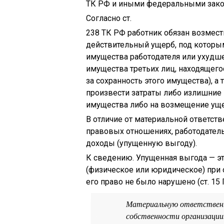
ТК РФ и иными федеральными зако
Согласно ст.
238 ТК РФ работник обязан возмес
действительный ущерб, под которы
имущества работодателя или ухудше
имущества третьих лиц, находящегос
за сохранность этого имущества), а
произвести затраты либо излишние
имущества либо на возмещение уще
В отличие от материальной ответст
правовых отношениях, работодател
доходы (упущенную выгоду).
К сведению. Упущенная выгода — эт
(физическое или юридическое) при 
его право не было нарушено (ст. 15 
Материальную ответственн
собственности организации.