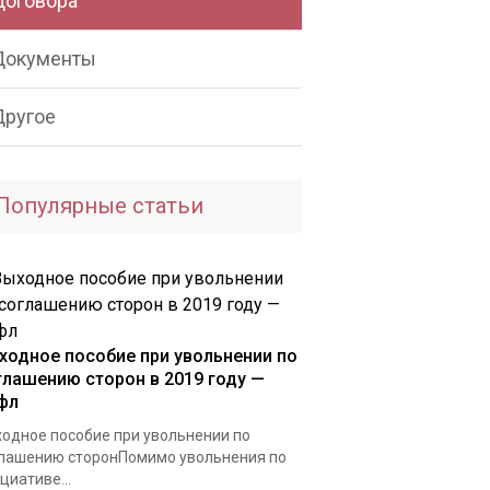
Договора
Документы
Другое
Популярные статьи
ходное пособие при увольнении по
глашению сторон в 2019 году —
фл
одное пособие при увольнении по
лашению сторонПомимо увольнения по
циативе...