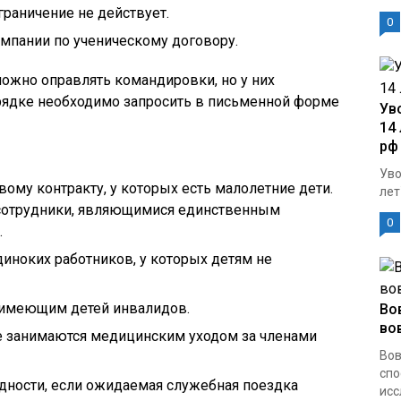
раничение не действует.
0
мпании по ученическому договору.
ожно оправлять командировки, но у них
рядке необходимо запросить в письменной форме
Ув
14 
рф
Уво
ому контракту, у которых есть малолетние дети.
лет
сотрудники, являющимися единственным
0
.
иноких работников, у которых детям не
имеющим детей инвалидов.
Во
во
е занимаются медицинским уходом за членами
Вов
сп
дности, если ожидаемая служебная поездка
исс