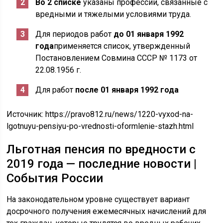
Во 2 списке
указаны профессии, связанные с
вредными и тяжелыми условиями труда.
Для периодов работ
до 01
января
1992
года
применяется список, утвержденный
Постановлением Совмина СССР № 1173 от
22.08.1956 г.
Для работ
после 01
января
1992 года
Источник:
https://pravo812.ru/news/1220-vyxod-na-
lgotnuyu-pensiyu-po-vrednosti-oformlenie-stazh.html
Льготная пенсия по вредности с
2019 года — последние новости |
События России
На законодательном уровне существует вариант
досрочного получения ежемесячных начислений для