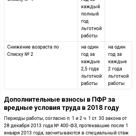
каждый
полный
год
льготной
работы
Снижение возраста по
на один
на один
Списку № 2
год за
год за
каждые
каждые
2,5 года
2 года
льготной
льготной
работы
работы
Дополнительные взносы в ПФР за
вредные условия труда в 2018 году
Периоды работы, согласно п. 1 и 2 ч. 1 ст. 30 закона от
28 декабря 2013 года № 400-ФЗ, протекавшие после 1
января 2013 года, засчитываются в специальный стаж