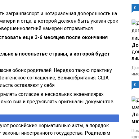
0
ь загранпаспорт и нотариальная доверенность на
матери и отца, в которой должен быть указан срок
совершеннолетний намерен отправиться.
твовать еще 3-6 месяцев после окончания
До
до
ельно в посольстве страны, в которой будет
ли
Дов
асия обоих родителей. Нередко такую практику
име
Шенгенское соглашение, Великобритания, США,
льств оставляют у себя.
0
рмлять согласие в нескольких экземплярах
олько виз и предъявлять оригиналы документов
До
ма
уют российские нормативные акты, а порядок
Пок
— законы иностранного государства. Родителям
кап