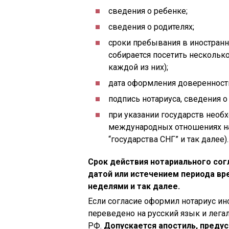
сведения о ребенке;
сведения о родителях;
сроки пребывания в иностранн
собирается посетить несколько
каждой из них);
дата оформления доверенност
подпись нотариуса, сведения о 
при указании государств нео
международных отношениях назв
“государства СНГ” и так далее).
Срок действия нотариального сог
датой или истечением периода вр
неделями и так далее.
Если согласие оформил нотариус ин
переведено на русский язык и лега
РФ.
Допускается апостиль, преду