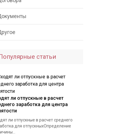
Договора
Документы
Другое
Популярные статьи
одят ли отпускные в расчет
еднего заработка для центра
нятости
дят ли отпускные в расчет среднего
аботка для отпускныхОпределение
ичины...