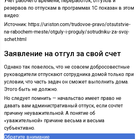
Учет рабочего времени, переработок, отгулов и
резервов по отпускам в программах 1С показан в этом
видео:
Источник:
https://uriston.com/trudovoe-pravo/otsutstvie-
na-rabochem-meste/otguly-i-proguly/sotrudniku-za-svoj-
schet.html
Заявление на отгул за свой счет
Однако так повелось, что не совсем добросовестные
руководители отпускают сотрудника домой только при
условии, что часть задач он сможет выполнить дома.
Этого быть не должно.
Но следует помнить — начальство имеет право не
давать вам административный отпуск, если сочтет
причину неуважительной. А понятие об
«уважительной» причине весьма и весьма
субъективно.
Обратите внимание