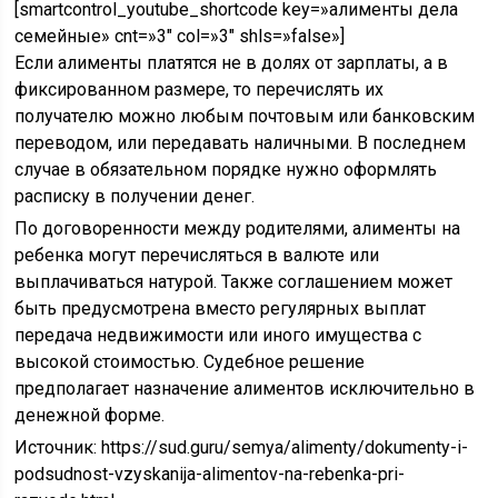
[smartcontrol_youtube_shortcode key=»алименты дела
семейные» cnt=»3″ col=»3″ shls=»false»]
Если алименты платятся не в долях от зарплаты, а в
фиксированном размере, то перечислять их
получателю можно любым почтовым или банковским
переводом, или передавать наличными. В последнем
случае в обязательном порядке нужно оформлять
расписку в получении денег.
По договоренности между родителями, алименты на
ребенка могут перечисляться в валюте или
выплачиваться натурой. Также соглашением может
быть предусмотрена вместо регулярных выплат
передача недвижимости или иного имущества с
высокой стоимостью. Судебное решение
предполагает назначение алиментов исключительно в
денежной форме.
Источник:
https://sud.guru/semya/alimenty/dokumenty-i-
podsudnost-vzyskanija-alimentov-na-rebenka-pri-