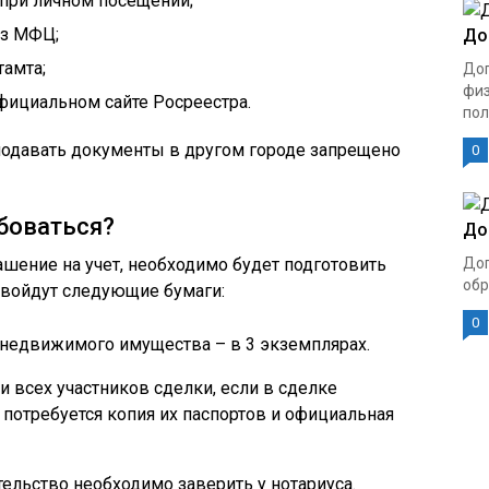
 при личном посещении;
ез МФЦ;
До
тамта;
Дог
физ
фициальном сайте Росреестра.
пол
подавать документы в другом городе запрещено
0
ебоваться?
До
шение на учет, необходимо будет подготовить
Дог
обр
 войдут следующие бумаги:
0
недвижимого имущества – в 3 экземплярах.
и всех участников сделки, если в сделке
 потребуется копия их паспортов и официальная
ельство необходимо заверить у нотариуса.