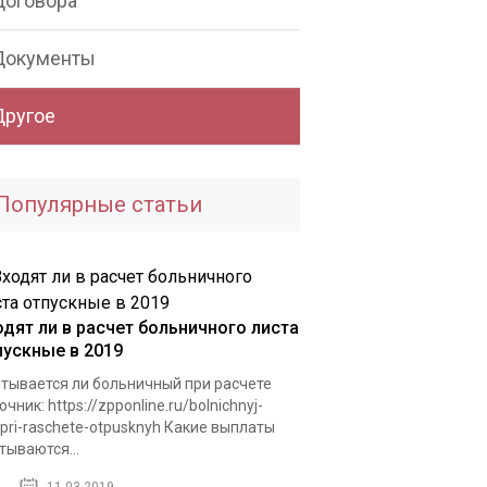
Договора
Документы
Другое
Популярные статьи
одят ли в расчет больничного листа
пускные в 2019
тывается ли больничный при расчете
очник: https://zpponline.ru/bolnichnyj-
t/pri-raschete-otpusknyh Какие выплаты
тываются...