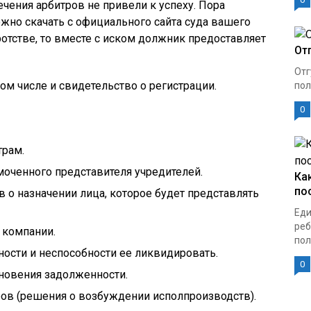
чения арбитров не привели к успеху. Пора
ожно скачать с официального сайта суда вашего
ротстве, то вместе с иском должник предоставляет
От
Отг
ом числе и свидетельство о регистрации.
пол
0
трам.
оченного представителя учредителей.
Ка
по
 о назначении лица, которое будет представлять
Еди
реб
 компании.
пол
ости и неспособности ее ликвидировать.
0
новения задолженности.
ов (решения о возбуждении исполпроизводств).