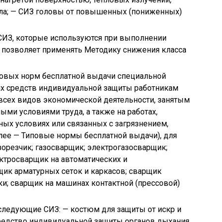
лла; — СИЗ головы от повышенных (пониженных)
СИЗ, которые используются при выполнении
то позволяет применять Методику снижения класса
повых норм бесплатной выдачи специальной
их средств индивидуальной защиты работникам
всех видов экономической деятельности, занятым
ными условиями труда, а также на работах,
ых условиях или связанных с загрязнением,
ее — Типовые нормы бесплатной выдачи), для
зорезчик; газосварщик; электрогазосварщик;
ктросварщик на автоматических и
ик арматурных сеток и каркасов; сварщик
ки; сварщик на машинах контактной (прессовой)
ледующие СИЗ: — костюм для защиты от искр и
средство индивидуальной защиты органов дыхания