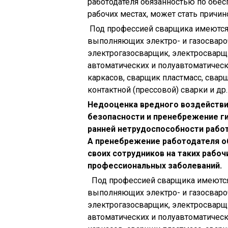
работодателя обязанностью по обес
рабочих местах, может стать причи
Под профессией сварщика имеются 
выполняющих электро- и газосвароч
электрогазосварщик, электросварщ
автоматических и полуавтоматическ
каркасов, сварщик пластмасс, свар
контактной (прессовой) сварки и др.
Недооценка вредного воздействи
безопасности и пренебрежение ги
ранней нетрудоспособности работ
А пренебрежение работодателя о
своих сотрудников на таких рабоч
профессиональных заболеваний.
Под профессией сварщика имеются 
выполняющих электро- и газосвароч
электрогазосварщик, электросварщ
автоматических и полуавтоматическ