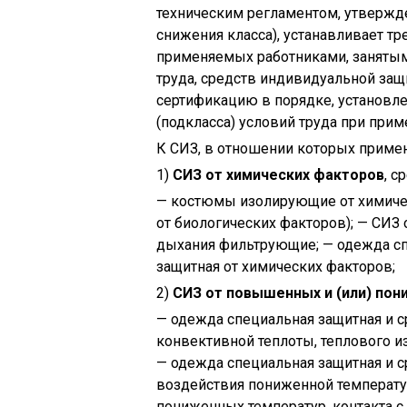
техническим регламентом, утвержд
снижения класса), устанавливает т
применяемых работниками, занятым
труда, средств индивидуальной за
сертификацию в порядке, установле
(подкласса) условий труда при пр
К СИЗ, в отношении которых примен
1)
СИЗ от химических факторов
, с
— костюмы изолирующие от химичес
от биологических факторов); — СИЗ
дыхания фильтрующие; — одежда спе
защитная от химических факторов;
2)
СИЗ от повышенных и (или) по
— одежда специальная защитная и с
конвективной теплоты, теплового из
— одежда специальная защитная и с
воздействия пониженной температур
пониженных температур, контакта с