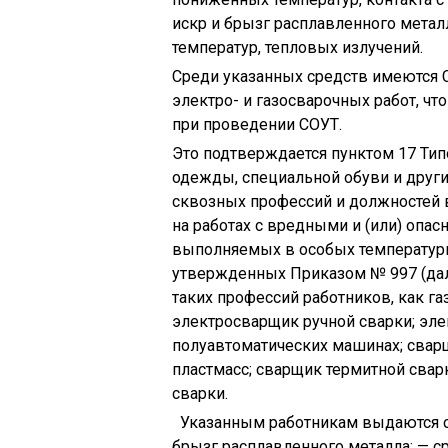
искр и брызг расплавленного мета
температур, тепловых излучений.
Среди указанных средств имеются 
электро- и газосварочных работ, ч
при проведении СОУТ.
Это подтверждается пунктом 17 Ти
одежды, специальной обуви и друг
сквозных профессий и должностей 
на работах с вредными и (или) опас
выполняемых в особых температурн
утвержденных Приказом № 997 (дал
таких профессий работников, как га
электросварщик ручной сварки; эле
полуавтоматических машинах; сварщ
пластмасс; сварщик термитной свар
сварки.
Указанным работникам выдаются с
брызг расплавленного металла; — 