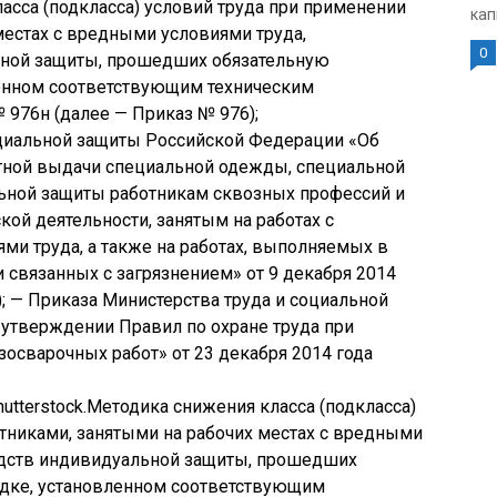
сса (подкласса) условий труда при применении
кап
местах с вредными условиями труда,
0
ной защиты, прошедших обязательную
енном соответствующим техническим
№ 976н (далее — Приказ № 976);
оциальной защиты Российской Федерации «Об
тной выдачи специальной одежды, специальной
льной защиты работникам сквозных профессий и
ой деятельности, занятым на работах с
ми труда, а также на работах, выполняемых в
 связанных с загрязнением» от 9 декабря 2014
); — Приказа Министерства труда и социальной
утверждении Правил по охране труда при
осварочных работ» от 23 декабря 2014 года
Shutterstock.Методика снижения класса (подкласса)
тниками, занятыми на рабочих местах с вредными
едств индивидуальной защиты, прошедших
дке, установленном соответствующим