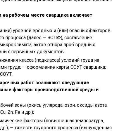
а на рабочем месте сварщика включает
аний) уровней вредных и (или) опасных факторов
о процесса (далее — ВОПФ), составление
микроклимата, актов отбора проб вредных
 иных первичных документов;
ижения класса (подкласса) условий труда на
ями труда; — оформление карты СОУТ сварщика;
и СОУТ.
сварочных работ возникают следующие
асные факторы производственной среды и
очей зоны (окись углерода, озон, оксиды азота,
, Zn, Fe и др.);
физические факторы (повышенная температура,
 др.); — тяжесть трудового процесса (вынужденная