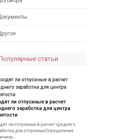
Договора
Документы
Другое
Популярные статьи
одят ли отпускные в расчет
еднего заработка для центра
нятости
дят ли отпускные в расчет среднего
аботка для отпускныхОпределение
ичины...