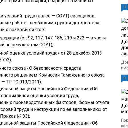
щик термитной сварки, сварщик на машинах
.
0
 условий труда (далее — СОУТ) сварщиков,
чные работы, необходимо руководствоваться
ых правовых актов:
рации (ст. 92, 117, 147, 185, 219 и 222 — в части
До
й по результатам СОУТ);
до
ной оценке условий труда» от 28 декабря 2013
ли
6-ФЗ);
Дов
ного союза «О безопасности средств
име
енного решением Комиссии Таможенного союза
0
 — ТР ТС 019/2011);
оциальной защиты Российской Федерации «Об
специальной оценки условий труда,
пасных производственных факторов, формы отчета
До
словий труда и инструкции по ее заполнению» от
ма
 Приказ № 33);
Пок
оциальной защиты Российской Федерации «Об
кап