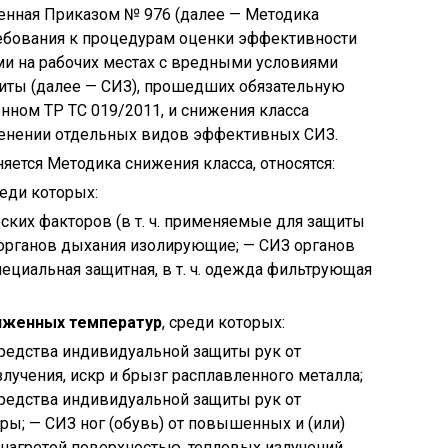
енная Приказом № 976 (далее — Методика
ребования к процедурам оценки эффективности
и на рабочих местах с вредными условиями
щиты (далее — СИЗ), прошедших обязательную
нном ТР ТС 019/2011, и снижения класса
именении отдельных видов эффективных СИЗ.
яется Методика снижения класса, относятся:
реди которых:
ких факторов (в т. ч. применяемые для защиты
 органов дыхания изолирующие; — СИЗ органов
циальная защитная, в т. ч. одежда фильтрующая
ниженных температур
, среди которых:
редства индивидуальной защиты рук от
лучения, искр и брызг расплавленного металла;
редства индивидуальной защиты рук от
ы; — СИЗ ног (обувь) от повышенных и (или)
 нагретой поверхностью, тепловых излучений,