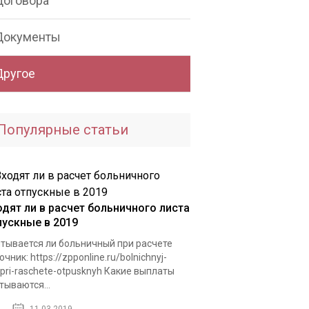
Договора
Документы
Другое
Популярные статьи
одят ли в расчет больничного листа
пускные в 2019
тывается ли больничный при расчете
очник: https://zpponline.ru/bolnichnyj-
t/pri-raschete-otpusknyh Какие выплаты
тываются...