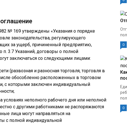
соглашение
От
Отг
1982 № 169 утверждены «Указания о порядке
пол
говле законодательства, регулирующего
ащих за ущерб, причиненный предприятию,
0
 п. 3.7 Указаний, договоры о полной
могут заключаться со следующими лицами:
ти (развозная и разносная торговля, торговля в
Ка
том числе обособленно расположенных в торговом
по
ами, с которыми заключен индивидуальный
Еди
нности;
реб
пол
на условиях неполного рабочего дня или неполной
местно с другими работниками не распоряжаются
0
ные лица могут направляться на
ты с полной индивидуальной