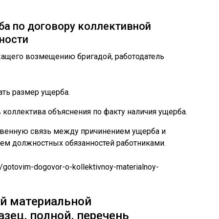
а по договору коллективной
ности
жащего возмещению бригадой, работодатель
ть размер ущерба.
в коллектива объяснения по факту наличия ущерба.
твенную связь между причинением ущерба и
м должностных обязанностей работниками.
y/gotovim-dogovor-o-kollektivnoy-materialnoy-
ой материальной
азец, полной, перечень