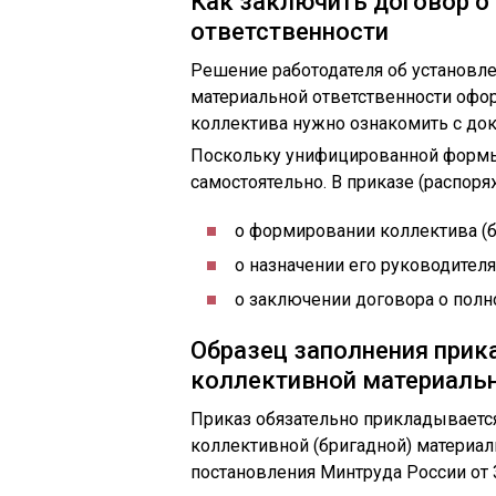
Как заключить договор о
ответственности
Решение работодателя об установле
материальной ответственности офо
коллектива нужно ознакомить с док
Поскольку унифицированной формы п
самостоятельно. В приказе (распор
о формировании коллектива (б
о назначении его руководителя
о заключении договора о полн
Образец заполнения прик
коллективной материальн
Приказ обязательно прикладываетс
коллективной (бригадной) материаль
постановления Минтруда России от 3