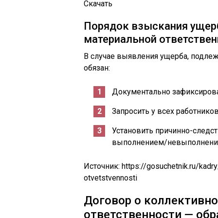
Скачать
Порядок взыскания ущерб
материальной ответствен
В случае выявления ущерба, подле
обязан:
Документально зафиксирова
Запросить у всех работнико
Установить причинно-следс
выполнением/невыполнение
Источник:
https://gosuchetnik.ru/kadr
otvetstvennosti
Договор о коллективн
ответственности — обр