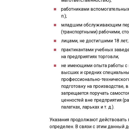
матответственностью);
работниками вспомогательных
п.);
младшим обслуживающим перс
(транспортными) рабочими, ст
лицами, не достигшими 18 лет;
практикантами учебных завед
на предприятиях торговли;
не имеющими опыта работы с
высших и средних специальны
профессионально-техническог
подготовку на производстве, в
запрещается поручать самост
ценностей вне предприятия (ра
палатках, ларьках и т. д.).
Указания продолжают действовать п
определен. В связи с этим данный 