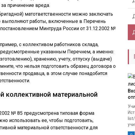
 за причинение вреда.
бригадной) матответственности можно заключать
ые выполняют работы, включенные в Перечень
постановлением Минтруда России от 31.12.2002 №
пример, с коллективом работников склада,
предусмотренные указанным Перечнем, а именно:
изготовлению), хранению, учету, отпуску (выдаче)
мните, что нельзя подготовить образец договора о
венности продавца, в этом случае понадобится
тственности.
Вх
ой коллективной материальной
от
Учи
Ист
.2002 № 85 предусмотрена типовая форма
lis
жно использовать ее, чтобы подготовить,
учи
тивной материальной ответственности для
0